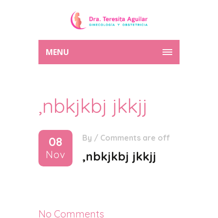
MENU
,nbkjkbj jkkjj
By
/
Comments are off
08
Nov
,nbkjkbj jkkjj
No Comments