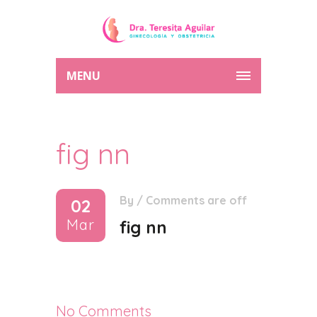
MENU
fig nn
By
/
Comments are off
02
Mar
fig nn
No Comments