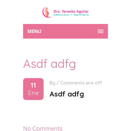
MENU
Asdf adfg
By
/
Comments are off
11
Ene
Asdf adfg
No Comments