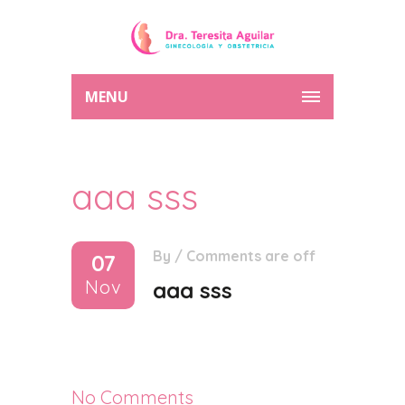
MENU
aaa sss
By
/
Comments are off
07
Nov
aaa sss
No Comments